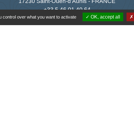
17230 Saint-Ouen-d'Aunis - FRANCE
+33 5 46 01 40 64
 control over what you want to activate
OK, accept all
Contact par formulaire
Liens
antique
la Charente-Maritime
s Atlantique
tique de confidentialité
-
Accessibilité
-
Plan du site