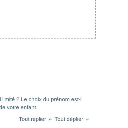
imité ? Le choix du prénom est-il
de votre enfant.
Tout replier
Tout déplier
keyboard_arrow_up
keyboard_arrow_down