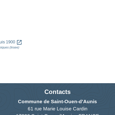
open_in_new
uis 1900
omiques (Insee)
Contacts
Commune de Saint-Ouen-d'Aunis
61 rue Marie Louise Cardin