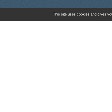
This site uses cookies and gives you
Cyclad
CDC Aunis Atl
Préfecture de 
Intramuros
Emploi en Auni
Mentions légales
-
Poli