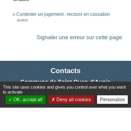
Contester un jugement : recours en cassation
Justice
Signaler une erreur sur cette page
Contacts
Commune de Saint-Ouen-d'Aunis
This site uses cookies and gives you control over what you want
61 rue Marie Louise Cardin
to activate
17230 Saint-Ouen-d'Aunis - FRANCE
OK, accept all
Deny all cookies
Personalize
+33 5 46 01 40 64
Contact par formulaire