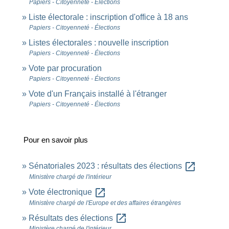
Papiers - Citoyenneté - Élections
Liste électorale : inscription d'office à 18 ans
Papiers - Citoyenneté - Élections
Listes électorales : nouvelle inscription
Papiers - Citoyenneté - Élections
Vote par procuration
Papiers - Citoyenneté - Élections
Vote d'un Français installé à l'étranger
Papiers - Citoyenneté - Élections
Pour en savoir plus
open_in_new
Sénatoriales 2023 : résultats des élections
Ministère chargé de l'intérieur
open_in_new
Vote électronique
Ministère chargé de l'Europe et des affaires étrangères
open_in_new
Résultats des élections
Ministère chargé de l'intérieur