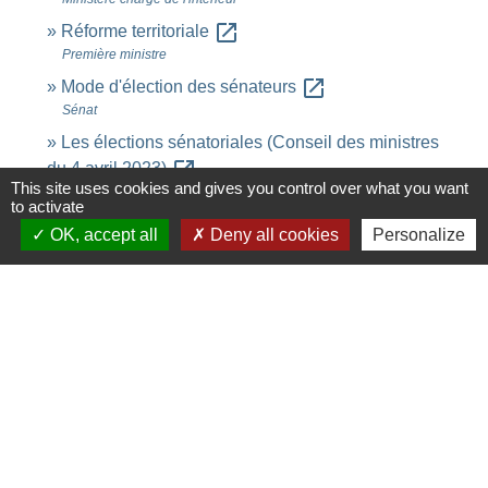
open_in_new
Réforme territoriale
Première ministre
open_in_new
Mode d'élection des sénateurs
Sénat
Les élections sénatoriales (Conseil des ministres
open_in_new
du 4 avril 2023)
This site uses cookies and gives you control over what you want
Première ministre
to activate
OK, accept all
Deny all cookies
Personalize
Signaler une erreur sur cette page
Contacts
Commune de Saint-Ouen-d'Aunis
61 rue Marie Louise Cardin
17230 Saint-Ouen-d'Aunis - FRANCE