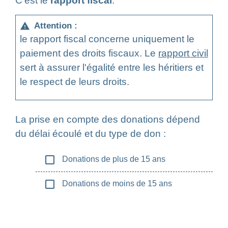
C'est le
rapport fiscal
.
Attention :
warning
le rapport fiscal concerne uniquement le
paiement des droits fiscaux. Le
rapport civil
sert à assurer l'égalité entre les héritiers et
le respect de leurs droits.
La prise en compte des donations dépend
du délai écoulé et du type de don :
check_box_outline_blank
Donations de plus de 15 ans
check_box_outline_blank
Donations de moins de 15 ans