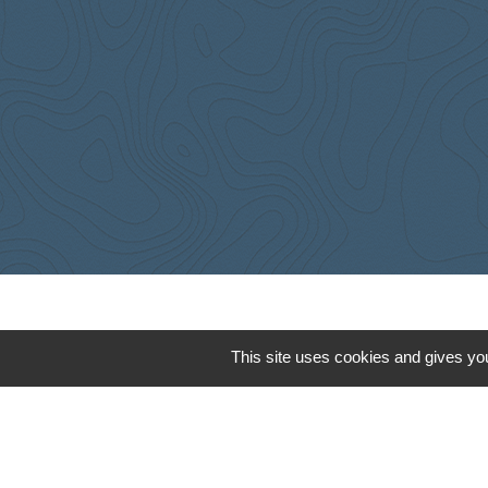
Cyclad
This site uses cookies and gives you
CDC Aunis Atl
Préfecture de 
Intramuros
Emploi en Auni