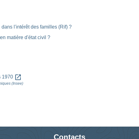
ns l'intérêt des familles (Rif) ?
n matière d'état civil ?
open_in_new
s 1970
omiques (Insee)
Contacts