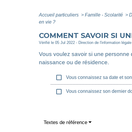
Accueil particuliers
>
Famille - Scolarité
>
D
en vie ?
COMMENT SAVOIR SI UN
Vérifié le 05 Jul 2022 - Direction de l'information légal
Vous voulez savoir si une personne 
naissance ou de résidence.
check_box_outline_blank
Vous connaissez sa date et son
check_box_outline_blank
Vous connaissez son dernier do
Textes de référence