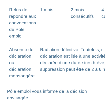
Refus de
1 mois
2 mois
4
répondre aux
consécutifs
c
convocations
de Pôle
emploi
Absence de
Radiation définitive. Toutefois, s
déclaration
déclaration est liée à une activi
ou
déclarée d'une durée très brève,
déclaration
suppression peut être de 2 à 6 
mensongère
Pôle emploi vous informe de la décision
envisagée.