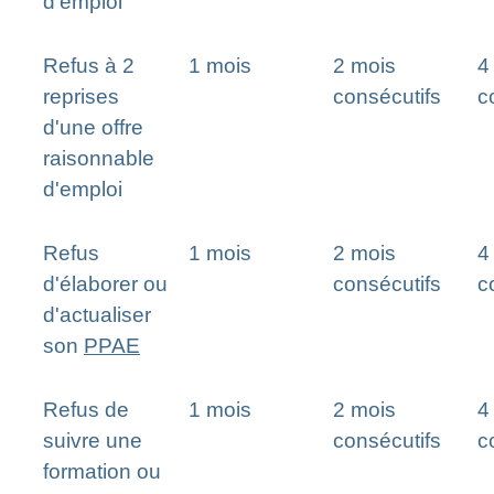
d'emploi
Refus à 2
1 mois
2 mois
4
reprises
consécutifs
c
d'une offre
raisonnable
d'emploi
Refus
1 mois
2 mois
4
d'élaborer ou
consécutifs
c
d'actualiser
son
PPAE
Refus de
1 mois
2 mois
4
suivre une
consécutifs
c
formation ou