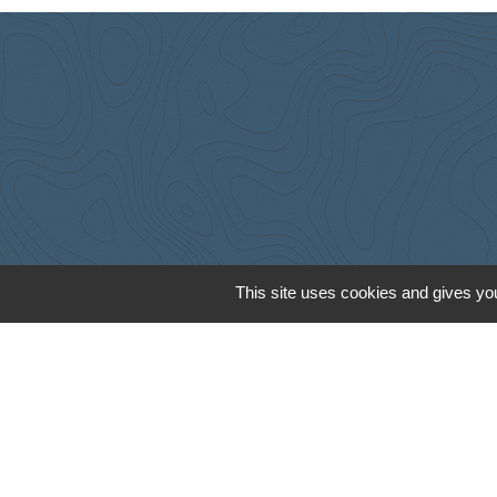
This site uses cookies and gives you
Cyclad
CDC Aunis Atl
Préfecture de 