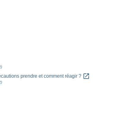
R)
open_in_new
précautions prendre et comment réagir ?
R)