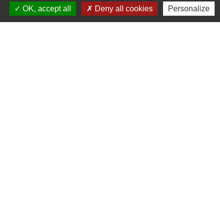
OK, accept all
Deny all cookies
Personalize
Liens
Cyclad
CDC Aunis Atlantique
Préfecture de la Charente-Maritime
Intramuros
Emploi en Aunis Atlantique
Mentions légales
-
Politique de confidentialité
-
Accessibilité
-
Plan du site
-
Gestion des cookies