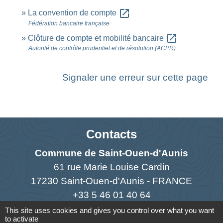
open_in_new
La convention de compte
Fédération bancaire française
open_in_new
Clôture de compte et mobilité bancaire
Autorité de contrôle prudentiel et de résolution (ACPR)
Signaler une erreur sur cette page
Contacts
Commune de Saint-Ouen-d'Aunis
61 rue Marie Louise Cardin
17230 Saint-Ouen-d'Aunis - FRANCE
+33 5 46 01 40 64
This site uses cookies and gives you control over what you want
Contact par formulaire
to activate