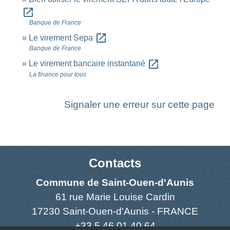
open_in_new
Banque de France
open_in_new
Le virement Sepa
Banque de France
open_in_new
Le virement bancaire instantané
La finance pour tous
Signaler une erreur sur cette page
Contacts
Commune de Saint-Ouen-d'Aunis
61 rue Marie Louise Cardin
17230 Saint-Ouen-d'Aunis - FRANCE
+33 5 46 01 40 64