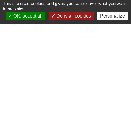
This site uses cookies and gives you control over what you want
Contact par formulaire
to activate
OK, accept all
Deny all cookies
Personalize
Liens
Cyclad
CDC Aunis Atlantique
Préfecture de la Charente-Maritime
Intramuros
Emploi en Aunis Atlantique
Mentions légales
-
Politique de confidentialité
-
Accessibilité
-
Plan du site
-
Gestion des cookies