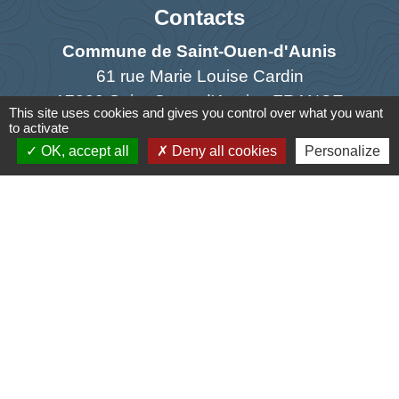
Contacts
Commune de Saint-Ouen-d'Aunis
61 rue Marie Louise Cardin
17230 Saint-Ouen-d'Aunis - FRANCE
This site uses cookies and gives you control over what you want
+33 5 46 01 40 64
to activate
OK, accept all
Deny all cookies
Personalize
Contact par formulaire
Liens
Cyclad
CDC Aunis Atlantique
Préfecture de la Charente-Maritime
Intramuros