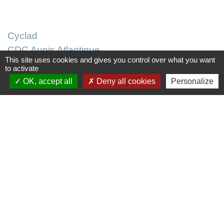
Liens
Cyclad
CDC Aunis Atlantique
This site uses cookies and gives you control over what you want
Préfecture de la Charente-Maritime
to activate
Intramuros
OK, accept all
Deny all cookies
Personalize
Emploi en Aunis Atlantique
Mentions légales
-
Politique de confidentialité
-
Accessibilité
-
Plan du site
-
Gestion des cookies
Site créé en partenariat avec Réseau des Communes