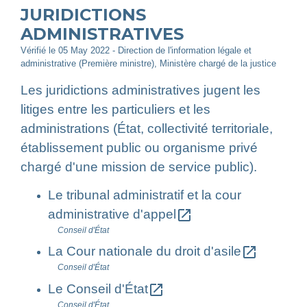
JURIDICTIONS
ADMINISTRATIVES
Vérifié le 05 May 2022 - Direction de l'information légale et
administrative (Première ministre), Ministère chargé de la justice
Les juridictions administratives jugent les
litiges entre les particuliers et les
administrations (État, collectivité territoriale,
établissement public ou organisme privé
chargé d'une mission de service public).
Le tribunal administratif et la cour
open_in_new
administrative d'appel
Conseil d'État
open_in_new
La Cour nationale du droit d'asile
Conseil d'État
open_in_new
Le Conseil d'État
Conseil d'État