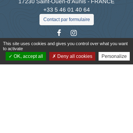
17230 Saint-Ouen-d'Aunis - FRANCE
+33 5 46 01 40 64
Contact par formulaire
This site uses cookies and gives you control over what you want
to activate
Liens
OK, accept all
Deny all cookies
Personalize
Cyclad
CDC Aunis Atlantique
Préfecture de la Charente-Maritime
Intramuros
Emploi en Aunis Atlantique
Mentions légales
-
Politique de confidentialité
-
Accessibilité
-
Plan du site
-