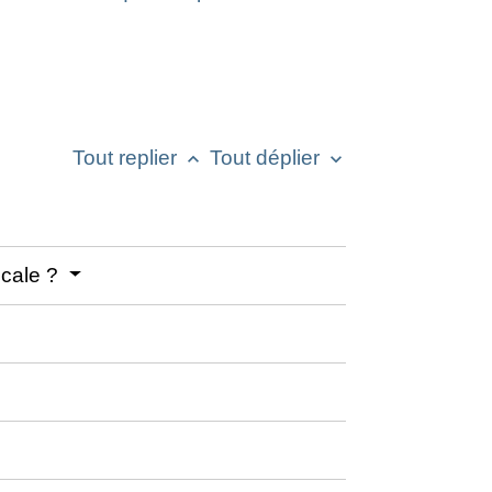
Tout replier
Tout déplier
keyboard_arrow_up
keyboard_arrow_down
icale ?