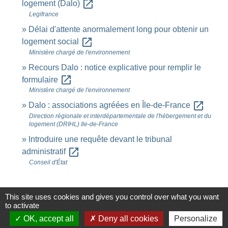
open_in_new
logement (Dalo)
Legifrance
Délai d'attente anormalement long pour obtenir un
open_in_new
logement social
Ministère chargé de l'environnement
Recours Dalo : notice explicative pour remplir le
open_in_new
formulaire
Ministère chargé de l'environnement
open_in_new
Dalo : associations agréées en Île-de-France
Direction régionale et interdépartementale de l'hébergement et du
logement (DRIHL) Ile-de-France
Introduire une requête devant le tribunal
open_in_new
administratif
Conseil d'État
Signaler une erreur sur cette page
This site uses cookies and gives you control over what you want
to activate
OK, accept all
Deny all cookies
Personalize