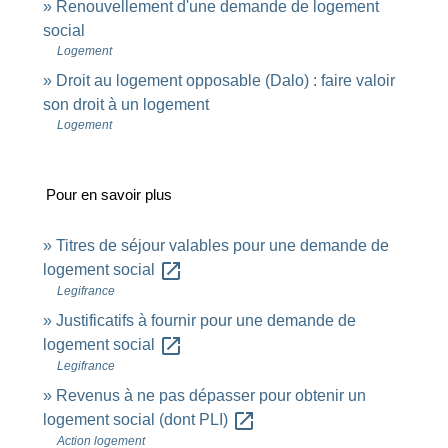
Renouvellement d'une demande de logement
social
Logement
Droit au logement opposable (Dalo) : faire valoir
son droit à un logement
Logement
Pour en savoir plus
Titres de séjour valables pour une demande de
open_in_new
logement social
Legifrance
Justificatifs à fournir pour une demande de
open_in_new
logement social
Legifrance
Revenus à ne pas dépasser pour obtenir un
open_in_new
logement social (dont PLI)
Action logement