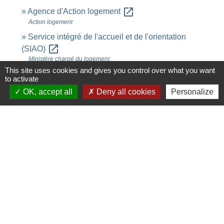
open_in_new
Agence d'Action logement
Action logement
Service intégré de l'accueil et de l'orientation
open_in_new
(SIAO)
Ministère chargé du logement
This site uses cookies and gives you control over what you want
Consulter les chiffres du logement social dans sa
to activate
open_in_new
commune
OK, accept all
Deny all cookies
Personalize
Ministère chargé du logement
Délai d'attente anormalement long pour obtenir un
open_in_new
logement social
Ministère chargé de l'environnement
Signaler une erreur sur cette page
Contacts