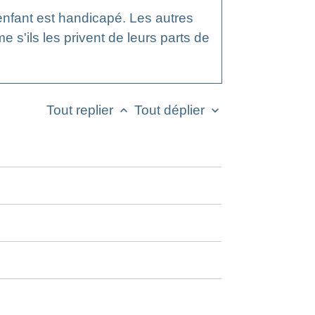
 enfant est handicapé. Les autres
 s'ils les privent de leurs parts de
Tout replier
Tout déplier
keyboard_arrow_up
keyboard_arrow_down