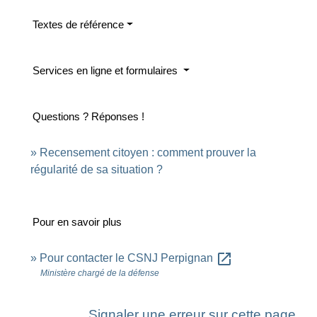
Textes de référence
Services en ligne et formulaires
Questions ? Réponses !
Recensement citoyen : comment prouver la
régularité de sa situation ?
Pour en savoir plus
open_in_new
Pour contacter le CSNJ Perpignan
Ministère chargé de la défense
Signaler une erreur sur cette page