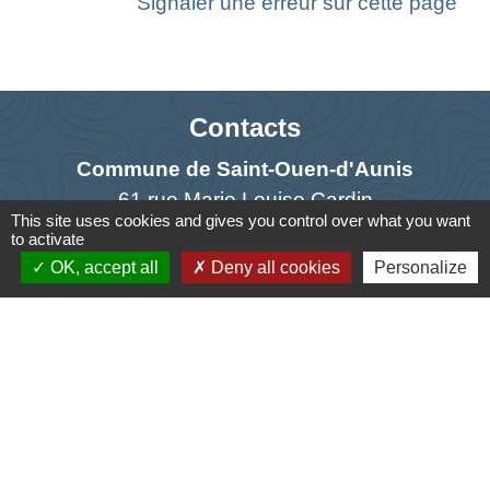
Signaler une erreur sur cette page
Contacts
Commune de Saint-Ouen-d'Aunis
61 rue Marie Louise Cardin
This site uses cookies and gives you control over what you want
17230 Saint-Ouen-d'Aunis - FRANCE
to activate
+33 5 46 01 40 64
OK, accept all
Deny all cookies
Personalize
Contact par formulaire
Liens
Cyclad