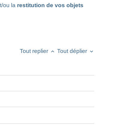
t/ou la
restitution de vos objets
Tout replier
Tout déplier
keyboard_arrow_up
keyboard_arrow_down