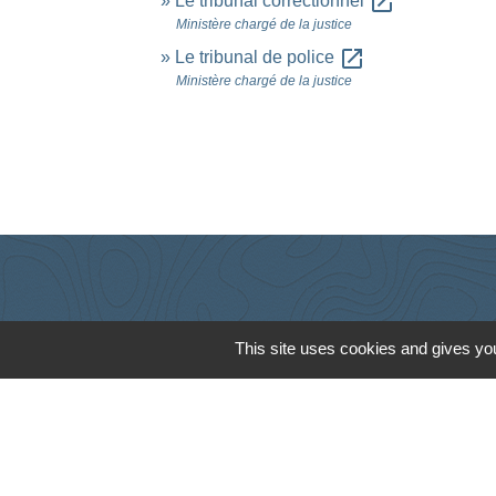
open_in_new
Le tribunal correctionnel
Ministère chargé de la justice
open_in_new
Le tribunal de police
Ministère chargé de la justice
This site uses cookies and gives you