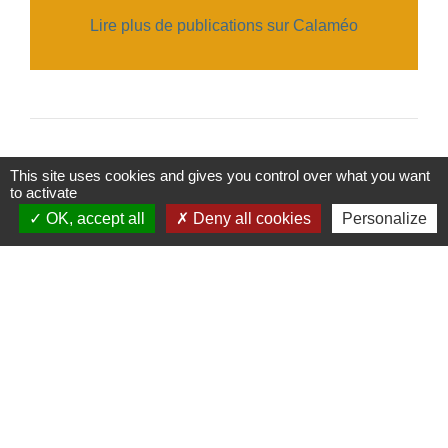
Lire plus de publications sur Calaméo
This site uses cookies and gives you control over what you want
to activate
Contacts
OK, accept all
Deny all cookies
Personalize
Commune de Saint-Ouen-d'Aunis
61 rue Marie Louise Cardin
17230 Saint-Ouen-d'Aunis - FRANCE
+33 5 46 01 40 64
Contact par formulaire