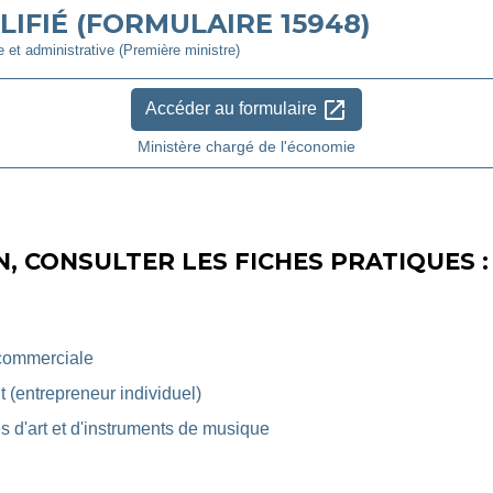
IFIÉ (FORMULAIRE 15948)
le et administrative (Première ministre)
open_in_new
Accéder au formulaire
Ministère chargé de l'économie
, CONSULTER LES FICHES PRATIQUES :
 commerciale
(entrepreneur individuel)
s d'art et d'instruments de musique