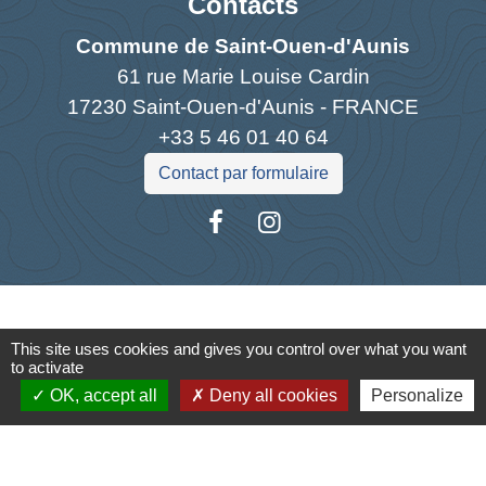
Contacts
Commune de Saint-Ouen-d'Aunis
61 rue Marie Louise Cardin
17230 Saint-Ouen-d'Aunis - FRANCE
+33 5 46 01 40 64
Contact par formulaire
Liens
This site uses cookies and gives you control over what you want
Cyclad
to activate
CDC Aunis Atlantique
OK, accept all
Deny all cookies
Personalize
Préfecture de la Charente-Maritime
Intramuros
Emploi en Aunis Atlantique