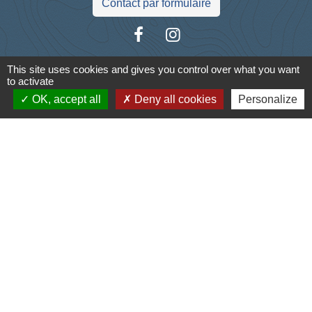
Contact par formulaire
This site uses cookies and gives you control over what you want
to activate
Liens
OK, accept all
Deny all cookies
Personalize
Cyclad
CDC Aunis Atlantique
Préfecture de la Charente-Maritime
Intramuros
Emploi en Aunis Atlantique
Mentions légales
-
Politique de confidentialité
-
Accessibilité
-
Plan du site
-
Gestion des cookies