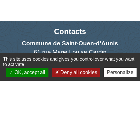
Contacts
Commune de Saint-Ouen-d'Aunis
61 rue Marie Louise Cardin
This site uses cookies and gives you control over what you want
17230 Saint-Ouen-d'Aunis - FRANCE
to activate
+33 5 46 01 40 64
OK, accept all
Deny all cookies
Personalize
Contact par formulaire
Liens
Cyclad