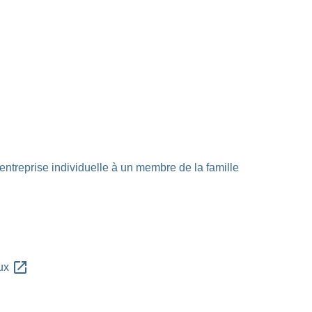
'entreprise individuelle à un membre de la famille
open_in_new
aux