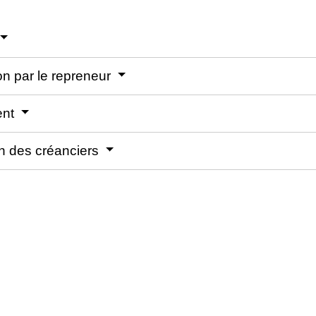
on par le repreneur
ent
on des créanciers