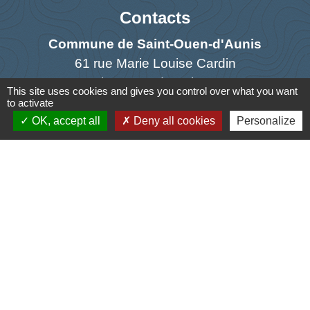
Contacts
Commune de Saint-Ouen-d'Aunis
61 rue Marie Louise Cardin
17230 Saint-Ouen-d'Aunis - FRANCE
This site uses cookies and gives you control over what you want
+33 5 46 01 40 64
to activate
OK, accept all
Deny all cookies
Personalize
Contact par formulaire
Liens
Cyclad
CDC Aunis Atlantique
Préfecture de la Charente-Maritime
Intramuros