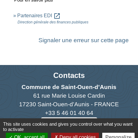
open_in_new
Partenaires EDI
Direction générale des finances publiques
Signaler une erreur sur cette page
Contacts
Commune de Saint-Ouen-d'Aunis
61 rue Marie Louise Cardin
17230 Saint-Ouen-d'Aunis - FRANCE
+33 5 46 01 40 64
Contact par formulaire
This site uses cookies and gives you control over what you want
to activate
OK, accept all
Deny all cookies
Personalize