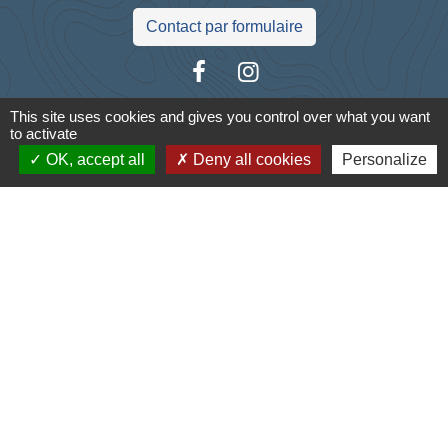
Contact par formulaire
This site uses cookies and gives you control over what you want
to activate
Liens
OK, accept all
Deny all cookies
Personalize
Cyclad
CDC Aunis Atlantique
Préfecture de la Charente-Maritime
Intramuros
Emploi en Aunis Atlantique
Mentions légales
-
Politique de confidentialité
-
Accessibilité
-
Plan du site
-