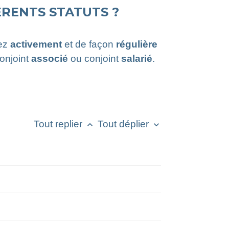
ÉRENTS STATUTS ?
lez
activement
et de façon
régulière
conjoint
associé
ou conjoint
salarié
.
Tout replier
Tout déplier
keyboard_arrow_up
keyboard_arrow_down