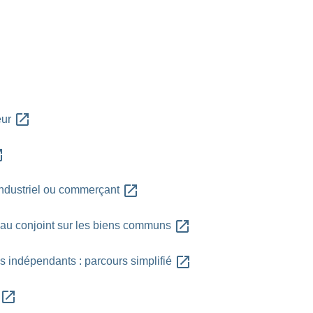
open_in_new
eur
new
open_in_new
 industriel ou commerçant
open_in_new
on au conjoint sur les biens communs
open_in_new
es indépendants : parcours simplifié
open_in_new