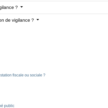
igilance ?
ion de vigilance ?
tation fiscale ou sociale ?
hé public