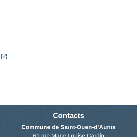
open_in_new
N
Contacts
Commune de Saint-Ouen-d'Aunis
61 rue Marie Louise Cardin