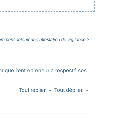
mment obtenir une attestation de vigilance ?
tir que l'entrepreneur a respecté ses
Tout replier
Tout déplier
keyboard_arrow_up
keyboard_arrow_down