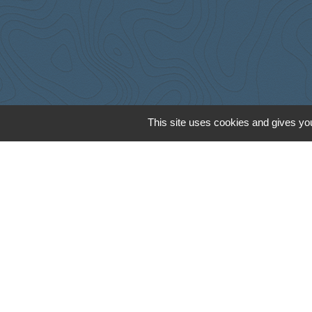
This site uses cookies and gives you
Cyclad
CDC Aunis Atl
Préfecture de 
Intramuros
Emploi en Auni
Mentions légales
-
Poli