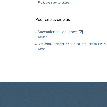
Pratiques commerciales
Pour en savoir plus
open_in_new
Attestation de vigilance
Urssaf
Net-entreprises.fr : site officiel de la DS
Urssaf