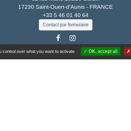
17230 Saint-Ouen-d'Aunis - FRANCE
+33 5 46 01 40 64
Contact par formulaire
 control over what you want to activate
OK, accept all
Liens
antique
la Charente-Maritime
s Atlantique
tique de confidentialité
-
Accessibilité
-
Plan du site