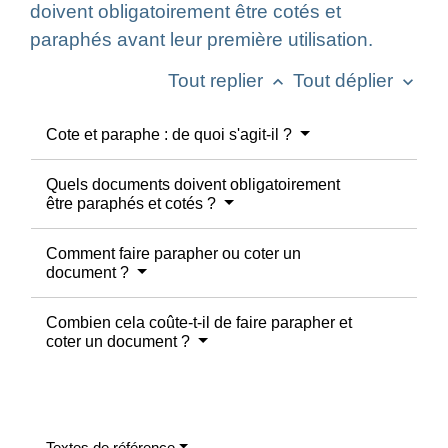
doivent obligatoirement être cotés et
paraphés avant leur première utilisation.
Tout replier
Tout déplier
keyboard_arrow_up
keyboard_arrow_down
Cote et paraphe : de quoi s'agit-il ?
Quels documents doivent obligatoirement
être paraphés et cotés ?
Comment faire parapher ou coter un
document ?
Combien cela coûte-t-il de faire parapher et
coter un document ?
Textes de référence