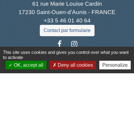
61 rue Marie Louise Cardin
17230 Saint-Ouen-d'Aunis - FRANCE
+33 5 46 01 40 64
Contact par formulaire
This site uses cookies and gives you control over what you want
to activate
OK, accept all
Deny all cookies
Personalize
Liens
Cyclad
CDC Aunis Atlantique
Préfecture de la Charente-Maritime
Intramuros
Emploi en Aunis Atlantique
Mentions légales
-
Politique de confidentialité
-