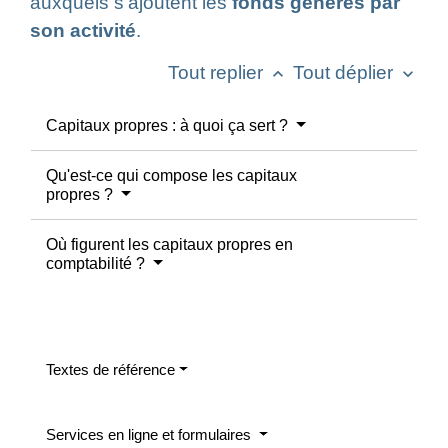
auxquels s'ajoutent les
fonds générés par
son activité
.
Tout replier
Tout déplier
keyboard_arrow_up
keyboard_arrow_down
Capitaux propres : à quoi ça sert ?
Qu'est-ce qui compose les capitaux
propres ?
Où figurent les capitaux propres en
comptabilité ?
Textes de référence
Services en ligne et formulaires