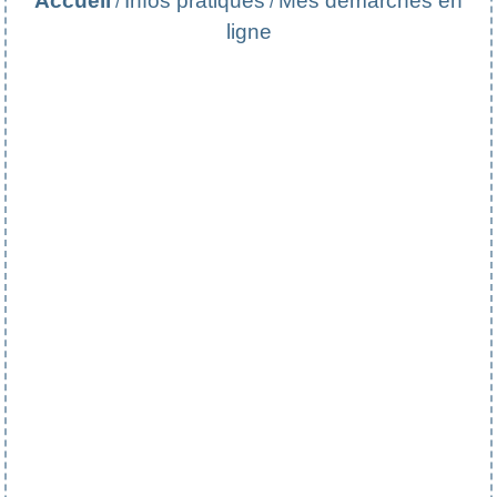
Accueil
Infos pratiques
Mes démarches en
/
/
ligne