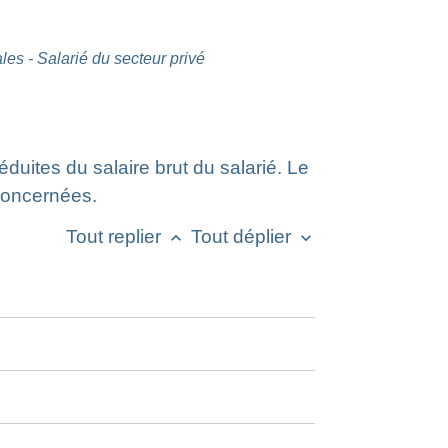
ales - Salarié du secteur privé
éduites du salaire brut du salarié. Le
 concernées.
Tout replier
Tout déplier
keyboard_arrow_up
keyboard_arrow_down