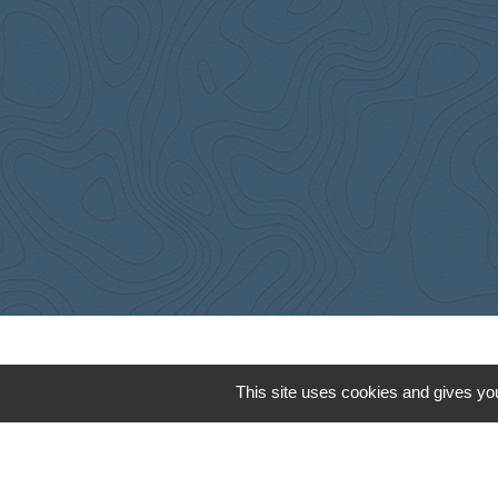
This site uses cookies and gives you
Cyclad
CDC Aunis Atl
Préfecture de 
Intramuros