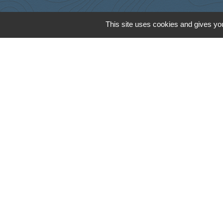
This site uses cookies and gives you
Cyclad
CDC Aunis Atl
Préfecture de 
Intramuros
Emploi en Auni
Mentions légales
-
Poli