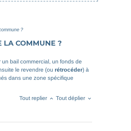
la commune ?
E LA COMMUNE ?
 un bail commercial, un fonds de
nsuite le revendre (ou
rétrocéder
) à
ués dans une zone spécifique
Tout replier
Tout déplier
keyboard_arrow_up
keyboard_arrow_down