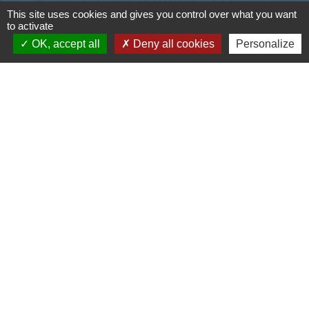
This site uses cookies and gives you control over what you want
Liens
to activate
OK, accept all
Deny all cookies
Personalize
Cyclad
CDC Aunis Atlantique
Préfecture de la Charente-Maritime
Intramuros
Emploi en Aunis Atlantique
Mentions légales
-
Politique de confidentialité
-
Accessibilité
-
Plan du site
-
Gestion des cookies
Site créé en partenariat avec Réseau des Communes