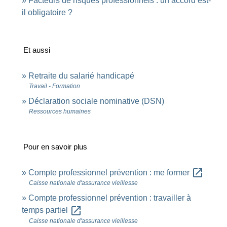
Facteurs de risques professionnels : un accord est-
il obligatoire ?
Et aussi
Retraite du salarié handicapé
Travail - Formation
Déclaration sociale nominative (DSN)
Ressources humaines
Pour en savoir plus
open_in_new
Compte professionnel prévention : me former
Caisse nationale d'assurance vieillesse
Compte professionnel prévention : travailler à
open_in_new
temps partiel
Caisse nationale d'assurance vieillesse