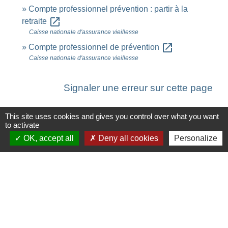
Compte professionnel prévention : partir à la
open_in_new
retraite
Caisse nationale d'assurance vieillesse
open_in_new
Compte professionnel de prévention
Caisse nationale d'assurance vieillesse
Signaler une erreur sur cette page
This site uses cookies and gives you control over what you want
to activate
OK, accept all
Deny all cookies
Personalize
Contacts
Commune de Saint-Ouen-d'Aunis
61 rue Marie Louise Cardin
17230 Saint-Ouen-d'Aunis - FRANCE
+33 5 46 01 40 64
Contact par formulaire