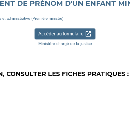
NT DE PRÉNOM D'UN ENFANT MI
le et administrative (Première ministre)
open_in_new
Accéder au formulaire
Ministère chargé de la justice
, CONSULTER LES FICHES PRATIQUES :