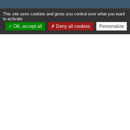
This site uses cookies and gives you control over what you want
Liens
to activate
OK, accept all
Deny all cookies
Personalize
Cyclad
CDC Aunis Atlantique
Préfecture de la Charente-Maritime
Intramuros
Emploi en Aunis Atlantique
Mentions légales
-
Politique de confidentialité
-
Accessibilité
-
Plan du site
-
Gestion des cookies
Site créé en partenariat avec Réseau des Communes