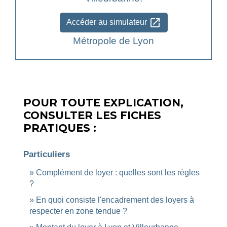
open_in_new
Accéder au simulateur
Métropole de Lyon
POUR TOUTE EXPLICATION,
CONSULTER LES FICHES
PRATIQUES :
Particuliers
Complément de loyer : quelles sont les règles
?
En quoi consiste l'encadrement des loyers à
respecter en zone tendue ?