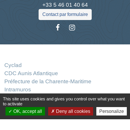
+33 5 46 01 40 64
Contact par formulaire
Liens
Cyclad
CDC Aunis Atlantique
Préfecture de la Charente-Maritime
Intramuros
Emploi en Aunis Atlantique
This site uses cookies and gives you control over what you want
to activate
Mentions légales
-
Politique de confidentialité
-
OK, accept all
Deny all cookies
Personalize
Accessibilité
-
Plan du site
-