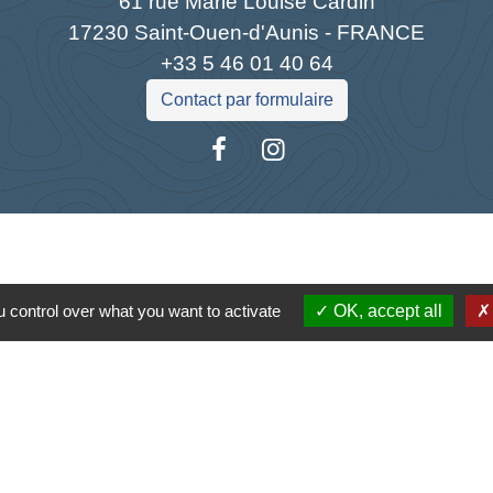
61 rue Marie Louise Cardin
17230 Saint-Ouen-d'Aunis - FRANCE
+33 5 46 01 40 64
Contact par formulaire
Liens
 control over what you want to activate
OK, accept all
antique
la Charente-Maritime
s Atlantique
tique de confidentialité
-
Accessibilité
-
Plan du site