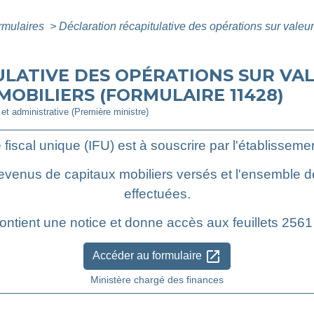
ormulaires
>
Déclaration récapitulative des opérations sur valeu
LATIVE DES OPÉRATIONS SUR VAL
OBILIERS (FORMULAIRE 11428)
e et administrative (Première ministre)
 fiscal unique (IFU) est à souscrire par l'établisseme
 revenus de capitaux mobiliers versés et l'ensemble 
effectuées.
ontient une notice et donne accès aux feuillets 2561 
open_in_new
Accéder au formulaire
Ministère chargé des finances