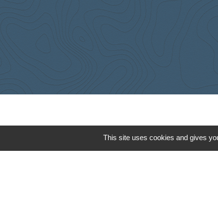
Cyclad
This site uses cookies and gives you
CDC Aunis Atl
Préfecture de 
Intramuros
Emploi en Auni
Mentions légales
-
Poli