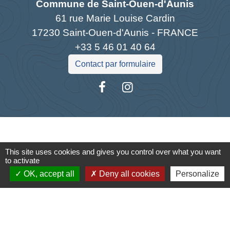
Commune de Saint-Ouen-d'Aunis
61 rue Marie Louise Cardin
17230 Saint-Ouen-d'Aunis - FRANCE
+33 5 46 01 40 64
Contact par formulaire
Liens
This site uses cookies and gives you control over what you want
Cyclad
to activate
CDC Aunis Atlantique
OK, accept all
Deny all cookies
Personalize
Préfecture de la Charente-Maritime
Intramuros
Emploi en Aunis Atlantique