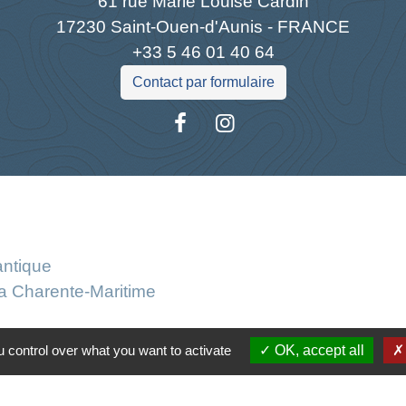
61 rue Marie Louise Cardin
17230 Saint-Ouen-d'Aunis - FRANCE
+33 5 46 01 40 64
Contact par formulaire
Liens
antique
la Charente-Maritime
s Atlantique
 control over what you want to activate
OK, accept all
tique de confidentialité
-
Accessibilité
-
Plan du site