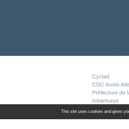
Cyclad
CDC Aunis Atl
Préfecture de 
Intramuros
Emploi en Auni
This site uses cookies and gives you
Mentions légales
-
Poli