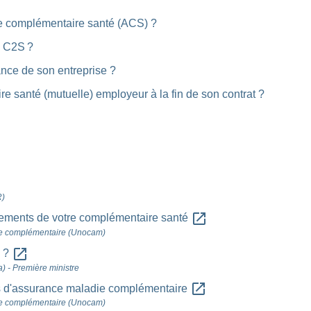
e complémentaire santé (ACS) ?
a C2S ?
ance de son entreprise ?
re santé (mutuelle) employeur à la fin de son contrat ?
R)
open_in_new
rsements de votre complémentaire santé
ie complémentaire (Unocam)
open_in_new
é ?
la) - Première ministre
open_in_new
es d'assurance maladie complémentaire
ie complémentaire (Unocam)