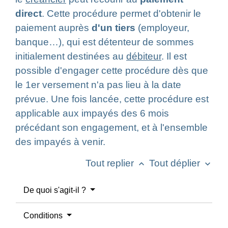
direct
. Cette procédure permet d'obtenir le
paiement auprès
d'un tiers
(employeur,
banque…), qui est détenteur de sommes
initialement destinées au
débiteur
. Il est
possible d'engager cette procédure dès que
le 1
er
versement n'a pas lieu à la date
prévue. Une fois lancée, cette procédure est
applicable aux impayés des 6 mois
précédant son engagement, et à l'ensemble
des impayés à venir.
Tout replier
Tout déplier
keyboard_arrow_up
keyboard_arrow_down
De quoi s'agit-il ?
Conditions