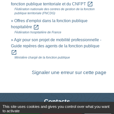
open_in_new
fonction publique territoriale et du CNFPT
Fédération nationale des centres de gestion de la fonction
publique territoriale (FNCDG)
Offres d'emploi dans la fonction publique
open_in_new
hospitalière
Fédération hospitalière de France
Agir pour son projet de mobilité professionnelle -
Guide repères des agents de la fonction publique
open_in_new
Ministère chargé de la fonction publique
Signaler une erreur sur cette page
Contacts
This site uses cookies and gives you control over what you want
Commune de Saint-Ouen-d'Aunis
to activate