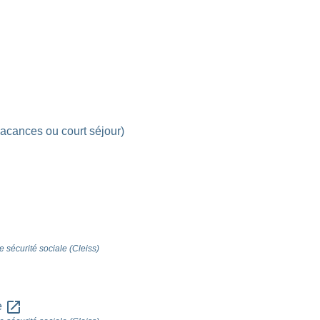
acances ou court séjour)
 sécurité sociale (Cleiss)
open_in_new
e