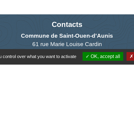
Contacts
Commune de Saint-Ouen-d'Aunis
61 rue Marie Louise Cardin
17230 Saint-Ouen-d'Aunis - FRANCE
 control over what you want to activate
OK, accept all
+33 5 46 01 40 64
Contact par formulaire
Liens
antique