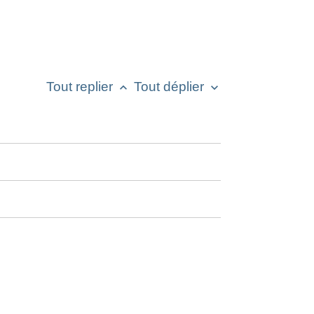
Tout replier
Tout déplier
keyboard_arrow_up
keyboard_arrow_down