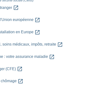
 sécurité sociale (Cleiss)
open_in_new
étranger
open_in_new
s l'Union européenne
open_in_new
stallation en Europe
open_in_new
l, soins médicaux, impôts, retraite
open_in_new
pe : votre assurance maladie
open_in_new
nger (CFE)
open_in_new
ce chômage