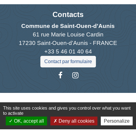
Contacts
Commune de Saint-Ouen-d'Aunis
61 rue Marie Louise Cardin
17230 Saint-Ouen-d'Aunis - FRANCE
+33 5 46 01 40 64
Contact par formulaire
Liens
This site uses cookies and gives you control over what you want
to activate
Cyclad
OK, accept all
Deny all cookies
Personalize
CDC Aunis Atlantique
Préfecture de la Charente-Maritime