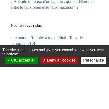
Retraite de base d'un salarié : quelle différence
entre le taux plein et le taux maximum ?
Pour en savoir plus
Ircantec - Retraite à taux réduit - Taux de
open_in_new
minoration
Institution de retraite complémentaire des agents non titulaires de
This site uses cookies and gives you control over what you want
l'État et des collectivités publiques (Ircantec)
to activate
OK, accept all
Deny all cookies
Personalize
Signaler une erreur sur cette page
Contacts
Commune de Saint-Ouen-d'Aunis